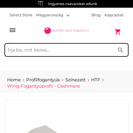
Ingyenes csavarokat adunk
Select Store
Magyarország
Blog
Kapcsolat
dehaze
My Cart
shopping_cart
search
Home
Profilfogantyúk
Színezett
HTF
Wing Fogantyúprofil - Cashmere
Skip
to
the
end
of
the