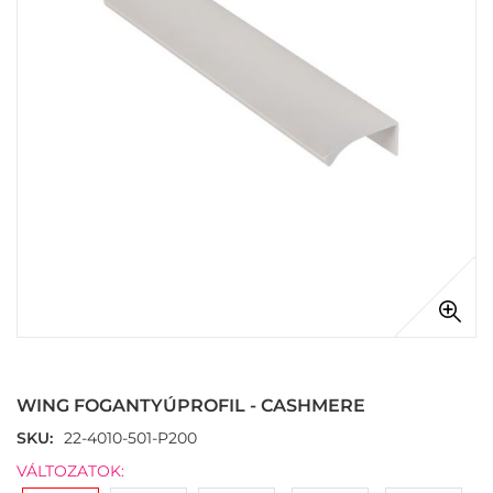
images
gallery
Skip
to
the
WING FOGANTYÚPROFIL - CASHMERE
beginning
of
SKU
22-4010-501-P200
the
VÁLTOZATOK:
images