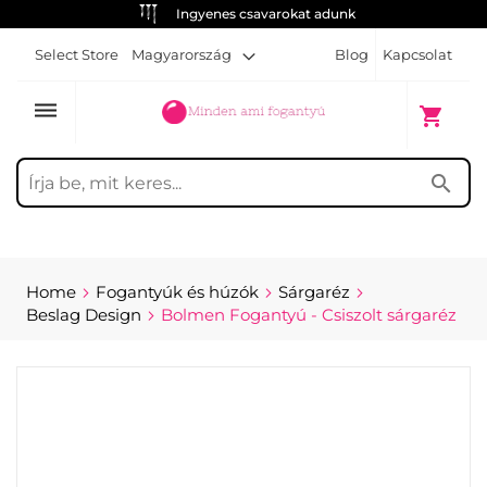
Ingyenes csavarokat adunk
Select Store
Magyarország
Blog
Kapcsolat
dehaze
My Cart
shopping_cart
search
Home
Fogantyúk és húzók
Sárgaréz
Beslag Design
Bolmen Fogantyú - Csiszolt sárgaréz
Skip
to
the
end
of
the