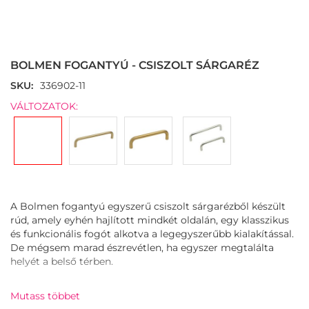
Skip
to
the
BOLMEN FOGANTYÚ - CSISZOLT SÁRGARÉZ
beginning
of
SKU
336902-11
the
VÁLTOZATOK:
images
gallery
A Bolmen fogantyú egyszerű csiszolt sárgarézből készült
rúd, amely eyhén hajlított mindkét oldalán, egy klasszikus
és funkcionális fogót alkotva a legegyszerűbb kialakítással.
De mégsem marad észrevétlen, ha egyszer megtalálta
helyét a belső térben.
A fogantyú fényes és ragyogó bevonata exkluzív érzést
Mutass többet
kölcsönöz bármilyen bútornak. A Bolmen egy tökéletes