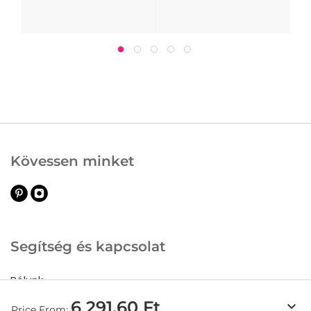
Kövessen minket
Segítség és kapcsolat
Rólunk
Vevőszolgálat
6 291,60 Ft
keyboard_arrow_down
Price From: