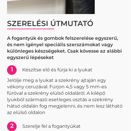
SZERELÉSI ÚTMUTATÓ
A fogantyúk és gombok felszerelése egyszerű,
és nem igényel speciális szerszámokat vagy
különleges készségeket. Csak kövesse az alábbi
egyszerű lépéseket
1
Készítse elő és fúrja ki a lyukat
Jelölje meg a lyukat a szekrény ajtaján egy
vékony ceruzával. Fúrjon 4,5 vagy 5 mm-es
fúróval a szekrény elülső oldaláról. A kilépő
lyukból származó esetleges osztás a szekrény
hátsó oldalán fog megjelenni, és nem lesz látható
az elülső oldalon
2
Szerelje fel a fogantyúkat