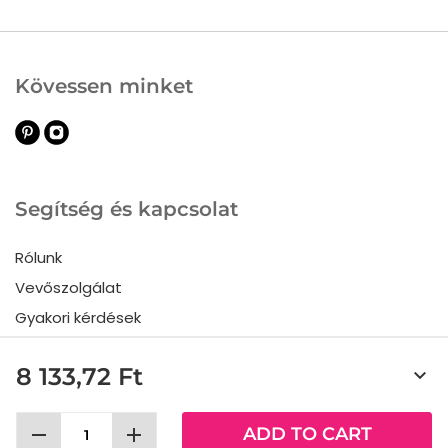
Kövessen minket
Segítség és kapcsolat
Rólunk
Vevőszolgálat
Gyakori kérdések
Termékvisszaküldés
8 133,72 Ft
keyboard_arrow_down
Általános Szerződési Feltételek
remove
add
ADD TO CART
Allabeslag Sverige AB © 2025