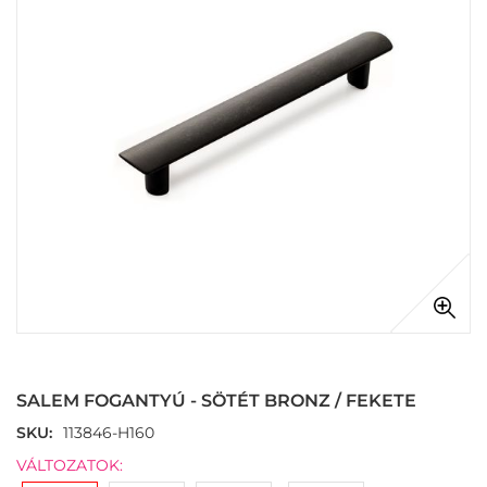
images
gallery
Skip
to
the
SALEM FOGANTYÚ - SÖTÉT BRONZ / FEKETE
beginning
of
SKU
113846-H160
the
VÁLTOZATOK:
images