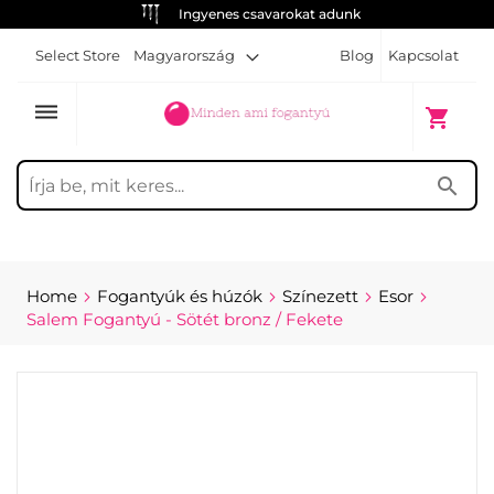
Ingyenes csavarokat adunk
Select Store
Magyarország
Blog
Kapcsolat
dehaze
My Cart
shopping_cart
search
Home
Fogantyúk és húzók
Színezett
Esor
Salem Fogantyú - Sötét bronz / Fekete
Skip
to
the
end
of
the