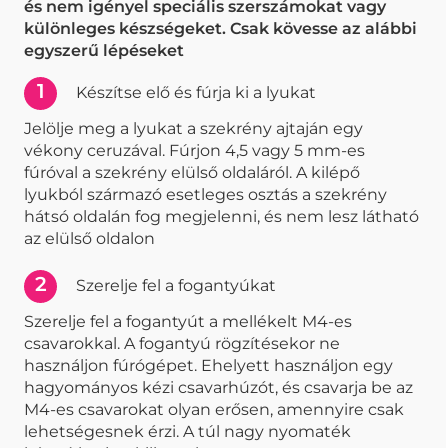
és nem igényel speciális szerszámokat vagy
különleges készségeket. Csak kövesse az alábbi
egyszerű lépéseket
1
Készítse elő és fúrja ki a lyukat
Jelölje meg a lyukat a szekrény ajtaján egy
vékony ceruzával. Fúrjon 4,5 vagy 5 mm-es
fúróval a szekrény elülső oldaláról. A kilépő
lyukból származó esetleges osztás a szekrény
hátsó oldalán fog megjelenni, és nem lesz látható
az elülső oldalon
2
Szerelje fel a fogantyúkat
Szerelje fel a fogantyút a mellékelt M4-es
csavarokkal. A fogantyú rögzítésekor ne
használjon fúrógépet. Ehelyett használjon egy
hagyományos kézi csavarhúzót, és csavarja be az
M4-es csavarokat olyan erősen, amennyire csak
lehetségesnek érzi. A túl nagy nyomaték