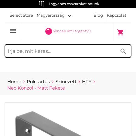
Ingyenes csavarokat adunk
Select Store
Magyarország
Blog
Kapcsolat
dehaze
My Cart
shopping_cart
search
Home
Polctartók
Színezett
HTF
Neo Konzol - Matt Fekete
Skip
to
the
end
of
the