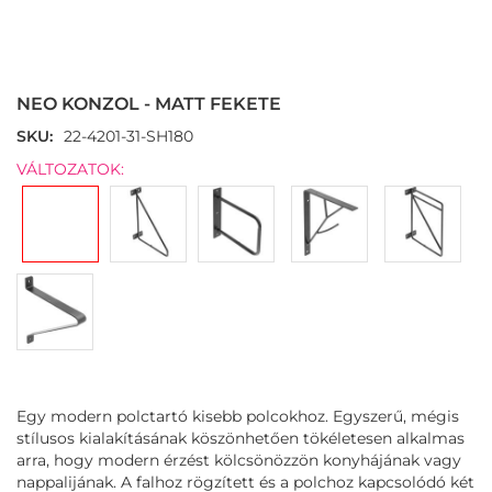
Skip
to
the
NEO KONZOL - MATT FEKETE
beginning
of
SKU
22-4201-31-SH180
the
VÁLTOZATOK:
images
gallery
Egy modern polctartó kisebb polcokhoz. Egyszerű, mégis
stílusos kialakításának köszönhetően tökéletesen alkalmas
arra, hogy modern érzést kölcsönözzön konyhájának vagy
nappalijának. A falhoz rögzített és a polchoz kapcsolódó két