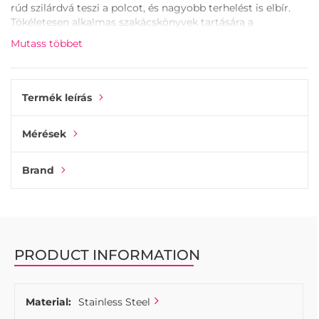
rúd szilárdvá teszi a polcot, és nagyobb terhelést is elbír.
Tökéletesen alkalmas szakácskönyvek tartására a
konyhában, polcok támasztására a nappaliban, vagy
Mutass többet
könyvek tartására a hálószobában. A polctartót felfelé vagy
lefelé is lehet szerelni. Ha a polc alá szereli őket, erősebb
támaszt nyújtanak a polcnak. Ügyeljen arra, hogy
megfelelő távolságot tartson minden polctartó között, a
Termék leírás
polc vastagságától függően.
Mérések
Brand
PRODUCT INFORMATION
Material:
Stainless Steel