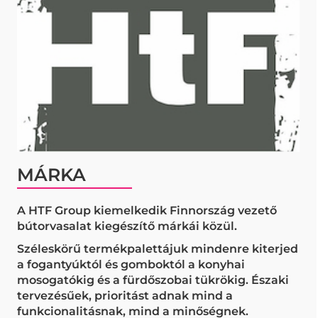
MÁRKA
A HTF Group kiemelkedik Finnország vezető
bútorvasalat kiegészítő márkái közül.
Széleskörű termékpalettájuk mindenre kiterjed
a fogantyúktól és gomboktól a konyhai
mosogatókig és a fürdőszobai tükrökig. Északi
tervezésűek, prioritást adnak mind a
funkcionalitásnak, mind a minőségnek.