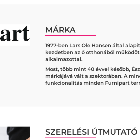
MÁRKA
1977-ben Lars Ole Hansen által alapít
kezdetben az ő otthonából működöt
alkalmazottal.
Most, több mint 40 évvel később, És
márkájává vált a szektorában. A minő
funkcionalitás minden Furnipart ter
SZERELÉSI ÚTMUTATÓ