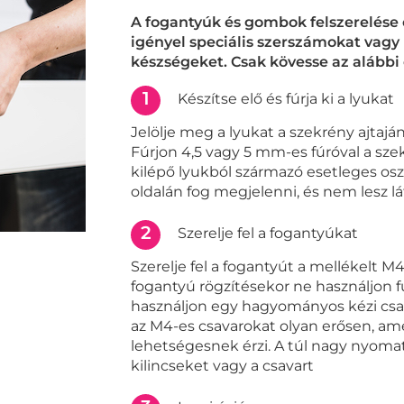
A fogantyúk és gombok felszerelése
igényel speciális szerszámokat vagy
készségeket. Csak kövesse az alábbi
1
Készítse elő és fúrja ki a lyukat
Jelölje meg a lyukat a szekrény ajtajá
Fúrjon 4,5 vagy 5 mm-es fúróval a szek
kilépő lyukból származó esetleges osz
oldalán fog megjelenni, és nem lesz lá
2
Szerelje fel a fogantyúkat
Szerelje fel a fogantyút a mellékelt M
fogantyú rögzítésekor ne használjon 
használjon egy hagyományos kézi csav
az M4-es csavarokat olyan erősen, am
lehetségesnek érzi. A túl nagy nyomat
kilincseket vagy a csavart