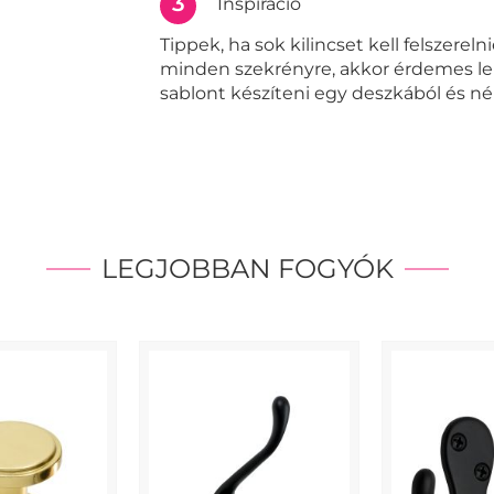
3
Inspiráció
Tippek, ha sok kilincset kell felszereln
minden szekrényre, akkor érdemes l
sablont készíteni egy deszkából és né
LEGJOBBAN FOGYÓK