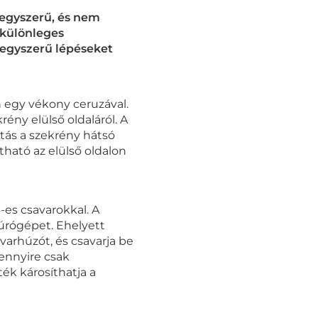
 egyszerű, és nem
 különleges
 egyszerű lépéseket
n egy vékony ceruzával.
rény elülső oldaláról. A
tás a szekrény hátsó
tható az elülső oldalon
4-es csavarokkal. A
fúrógépet. Ehelyett
arhúzót, és csavarja be
ennyire csak
ék károsíthatja a