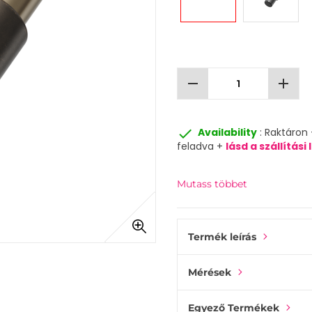
remove
add
done
Availability
: Raktáron
feladva +
lásd a szállítás
Mutass többet
Termék leírás
Mérések
Egyező Termékek