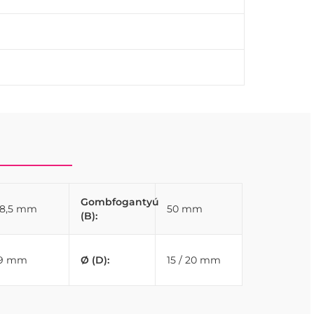
Gombfogantyú
8,5 mm
50 mm
(B):
19 mm
Ø (D):
15 / 20 mm