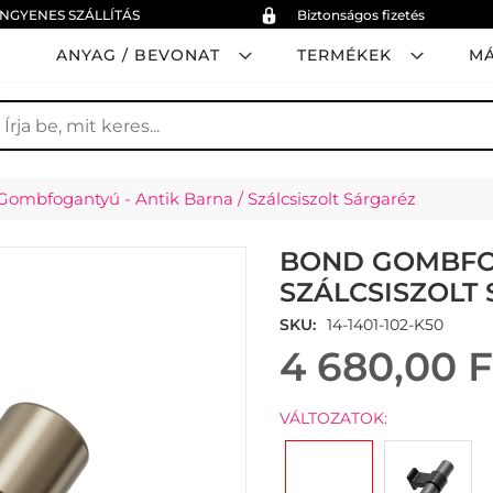
INGYENES SZÁLLÍTÁS
Biztonságos fizetés
ANYAG / BEVONAT
TERMÉKEK
M
earch
ombfogantyú - Antik Barna / Szálcsiszolt Sárgaréz
BOND GOMBFOG
SZÁLCSISZOLT
SKU
14-1401-102-K50
4 680,00 F
VÁLTOZATOK: