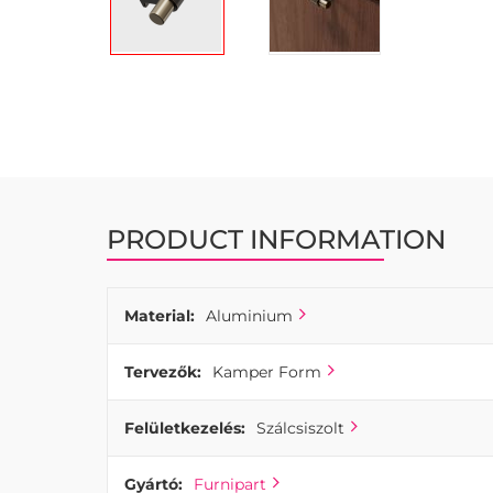
Skip
to
the
beginning
of
the
images
PRODUCT INFORMATION
gallery
Material:
Aluminium
Tervezők:
Kamper Form
Felületkezelés:
Szálcsiszolt
Gyártó:
Furnipart