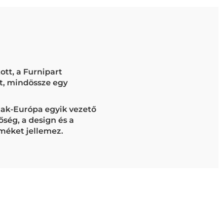
ott, a Furnipart
t, mindössze egy
zak-Európa egyik vezető
ség, a design és a
méket jellemez.